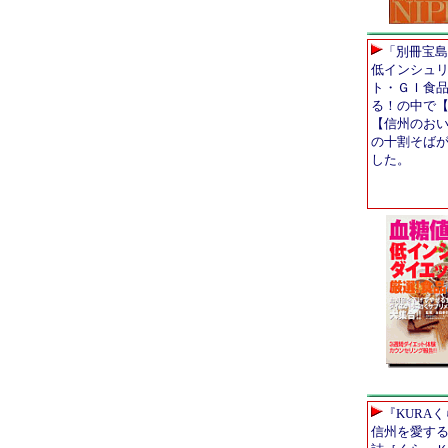
「別冊宝島
低インシュ
ト・ＧＩ食
る！の中で
【信州のお
の十割そば
した。
『KURA
信州を愛す