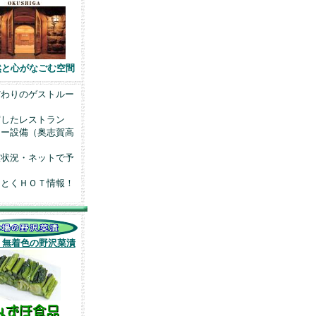
然と心がなごむ空間
わりのゲストルー
したレストラン
キー設備（奥志賀高
室状況・ネットで予
とくＨＯＴ情報！
・無着色の野沢菜漬