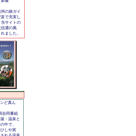
ア新書
信州の旅ガイ
豊富で充実し
。当サイトの
北信濃の風
されました。
ンど真ん
6局合同番組
秘湯・温泉と
』の中で、
・ひしや寅
癒される温泉