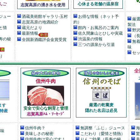
んご
心休まる老舗の温泉宿
志賀高原の湧き水を使用
ジュー
酒蔵美術館ギャラリ-玉村
お得な情報（ネット予
厳選
志賀高原の地酒紹介
約）
製法
と情
蔵元だより
館内・お風呂のご案内
野沢
最新情報
佐久間象山とひしや寅蔵
（長
寿の秘
渋温泉の情報
全国新酒鑑評会金賞受賞
無着
三つの源泉から引湯
味
セッ
り
全
信州牛肉
厳選の乾蕎麦
ます
安全で安心な飼育と管理
隠れた名店は必見
特産
志賀高原ﾊﾑ・ｿｰｾｰｼﾞ
信州牛肉？
無調整「ふじ」ジュース
海
七味
美味しさの秘密
こだわり（愛情と情熱）
驚
信州牛肉は安心です！
りんご効果（長寿の秘
美