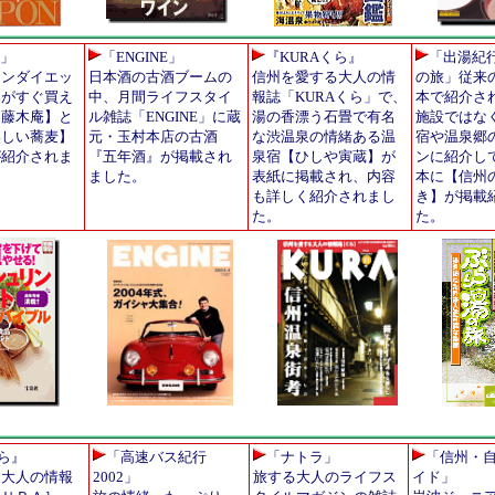
」
「ENGINE」
『KURAくら』
「出湯紀
リンダイエッ
日本酒の古酒ブームの
信州を愛する大人の情
の旅」従来
品がすぐ買え
中、月間ライフスタイ
報誌「KURAくら」で、
本で紹介さ
【藤木庵】と
ル雑誌「ENGINE」に蔵
湯の香漂う石畳で有名
施設ではな
いしい蕎麦】
元・玉村本店の古酒
な渋温泉の情緒ある温
宿や温泉郷
が紹介されま
『五年酒』が掲載され
泉宿【ひしや寅蔵】が
ンに紹介し
ました。
表紙に掲載され、内容
本に【信州
も詳しく紹介されまし
き】が掲載
た。
た。
くら』
「高速バス紀行
「ナトラ」
「信州・
る大人の情報
2002」
旅する大人のライフス
イド」