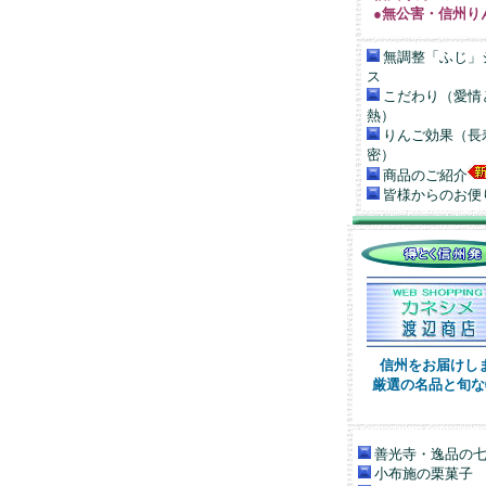
●無公害・信州り
無調整「ふじ」
ス
こだわり（愛情
熱）
りんご効果（長
密）
商品のご紹介
皆様からのお便
信州をお届けし
厳選の名品と旬な
善光寺・逸品の
小布施の栗菓子