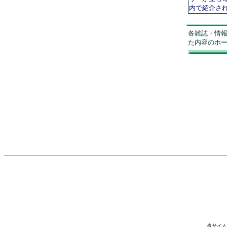
内で紹介さ
各雑誌・情
た内容のホ
当サイト