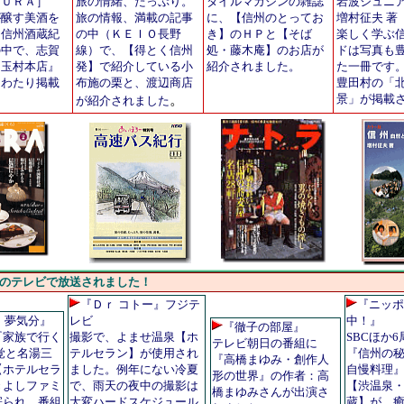
ＫＵＲＡ］
旅の情緒、たっぷり。
タイルマガジンの雑誌
岩波ジュニ
が醸す美酒を
旅の情報、満載の記事
に、【信州のとってお
増村征夫 著
・信州酒蔵紀
の中（ＫＥＩＯ長野
き】のＨＰと【そば
楽しく学ぶ
の中で、志賀
線）で、【得とく信州
処・藤木庵】のお店が
ドは写真も
『玉村本店』
発】で紹介している小
紹介されました。
た一冊です
にわたり掲載
布施の栗と、渡辺商店
豊田村の「
。
。
景」が掲載
が紹介されました
のテレビで放送されました！
『Ｄｒ コトー』フジテ
『ニッポ
・夢気分』
レビ
中！』
『徹子の部屋』
『家族で行く
撮影で、よませ温泉【ホ
SBCほか
テレビ朝日の番組に
覚と名湯三
テルセラン】が使用され
『信州の
『高橋まゆみ・創作人
【ホテルセラ
ました。例年にない冷夏
自慢料理
形の世界』の作者：高
きよしファミ
で、雨天の夜中の撮影は
【渋温泉
橋まゆみさんが出演さ
寄られ、番組
大変ハードスケジュール
蔵】が、