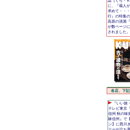
誌［くら・
に、『蔵人
求めて・・
行』の特集
高原の清酒
が数ページ
されました
各店、下記
『いい旅
テレビ東京
信州 秋の味
昧信州』で
ン】に西川
リーが立ち