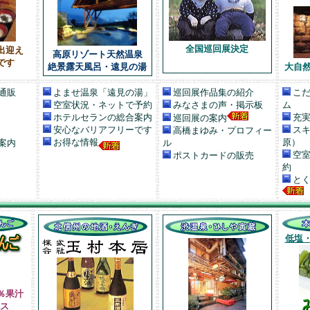
全国巡回展決定
出迎え
高原リゾート天然温泉
です
絶景露天風呂
・遠見の湯
大自
通販
よませ温泉「遠見の湯」
巡回展作品集の紹介
こだ
空室状況・ネットで予約
みなさまの声・掲示板
ム
ホテルセランの総合案内
充実
巡回展の案内
安心なバリアフリーです
ス
高橋まゆみ・プロフィー
お得な情報
原）
案内
ル
空
ポストカードの販売
約
とく
低塩
％果汁
ス