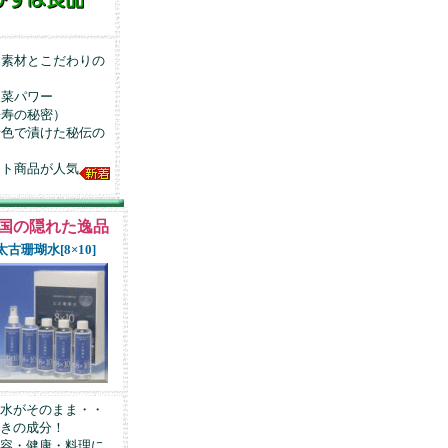
素材とこだわりの
菜パワー
寿の秘密）
色で漬けた秘伝の
ト商品が人気
国の隠れた逸品
太古珊瑚水[8×10]
水がそのまま・・
きの成分！
容・健康・料理に