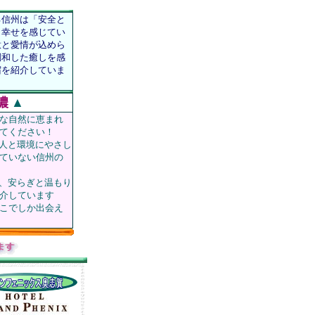
る信州は「安全と
と幸せを感じてい
意と愛情が込めら
調和した癒しを感
宿を紹介していま
濃
▲
な自然に恵まれ
てください！
人と環境にやさし
ていない信州の
、安らぎと温もり
介しています
こでしか出会え