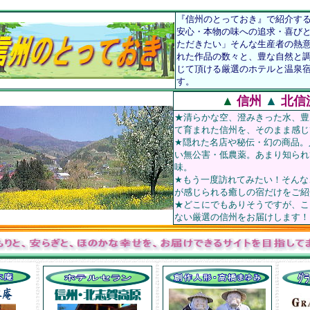
『信州のとっておき』で紹介す
安心・本物の味への追求・喜び
ただきたい」そんな生産者の熱
れた作品の数々と、豊な自然と
じて頂ける厳選のホテルと温泉
す。
▲
信州
▲
北信
★清らかな空、澄みきった水、豊
て育まれた信州を、そのまま感じ
★隠れた名店や秘伝・幻の商品。
い無公害・低農薬。あまり知られ
味。
★もう一度訪れてみたい！そんな
が感じられる癒しの宿だけをご紹
★どこにでもありそうですが、こ
ない厳選の信州をお届けします！