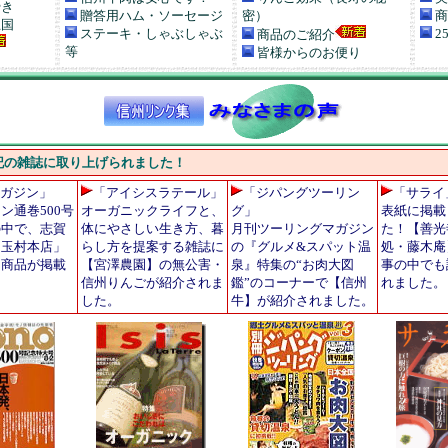
やき
贈答用ハム・ソーセージ
密）
商
王国
ステーキ・しゃぶしゃぶ
2
商品のご紹介
等
皆様からのお便り
記の雑誌に取り上げられました！
ガジン」
「アイシスラテール」
「ジパングツーリン
「サライ
ン通巻500号
オーガニックライフと、
グ」
表紙に掲載
の中で、志賀
体にやさしい生き方、暮
月刊ツーリングマガジン
た！【善光
「玉村本店」
らし方を提案する雑誌に
の『グルメ&スパット温
処・藤木庵
、商品が掲載
【宮澤農園】の無公害・
泉』特集の“お肉大図
事の中でも
。
信州りんごが紹介されま
鑑”のコーナーで【信州
れました。
した。
牛】が紹介されました。