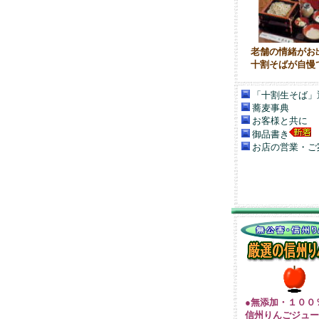
老舗の情緒がお
十割そばが自慢
「十割生そば」
蕎麦事典
お客様と共に
御品書き
お店の営業・ご
●無添加・１００
信州りんごジュー