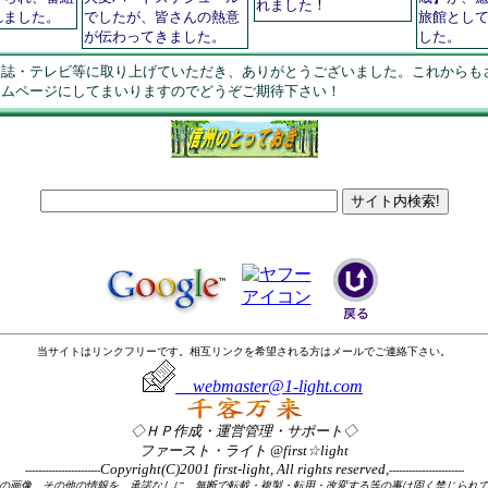
れました！
れました。
でしたが、皆さんの熱意
旅館とし
が伝わってきました。
した。
報誌・テレビ等に取り上げていただき、ありがとうございました。これからも
ームページにしてまいりますのでどうぞご期待下さい！
当サイトはリンクフリーです。相互リンクを希望される方はメールでご連絡下さい。
webmaster@1-light.com
◇ＨＰ作成・運営管理・サポート◇
ファースト・ライト @first☆light
Copyright(C)2001 first-light, All rights reserved,
-----------------------
-----------------------
の画像、その他の情報を、承諾なしに、無断で転載・複製・転用・改変する等の事は固く禁じられ